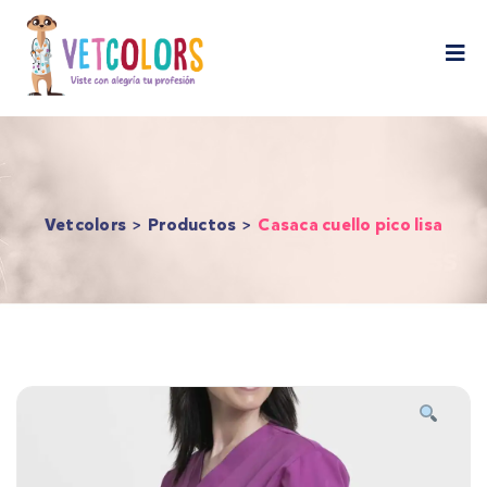
contenido
Vetcolors
>
Productos
>
Casaca cuello pico lisa