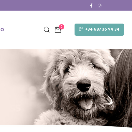
0
TO
+34 687 36 94 34