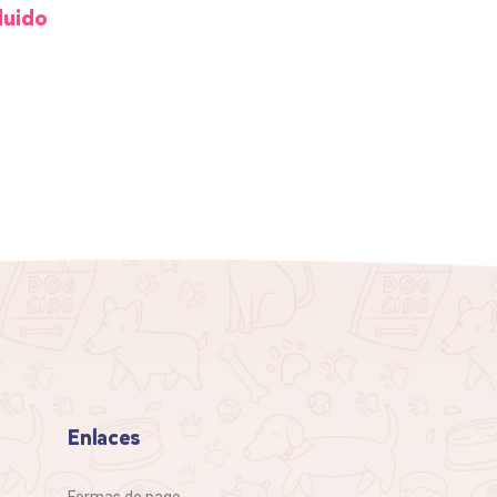
cluido
ECCIONAR
CIONES
Enlaces
Formas de pago