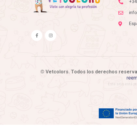
+34
inf
Esp
© Vetcolors. Todos los derechos reserv
reem
Este sitio está p