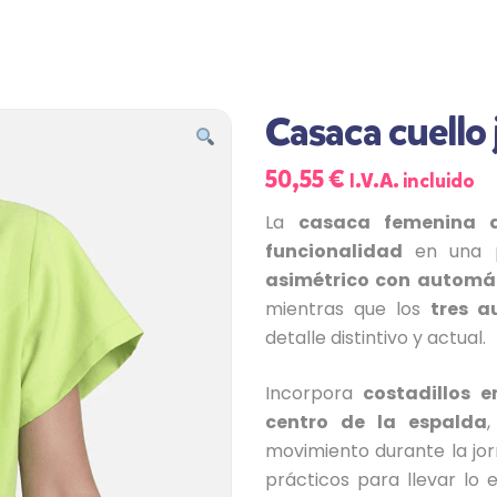
Casaca cuello 
50,55
€
I.V.A. incluido
La
casaca femenina 
funcionalidad
en una p
asimétrico con automát
mientras que los
tres a
detalle distintivo y actual.
Incorpora
costadillos 
centro de la espalda
,
movimiento durante la jo
prácticos para llevar lo