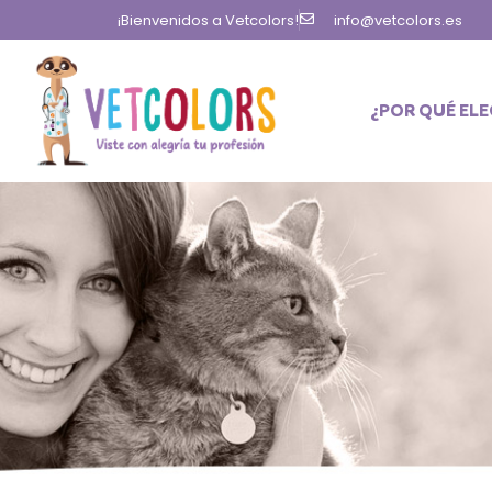
contenido
¡Bienvenidos a Vetcolors!
info@vetcolors.es
¿POR QUÉ EL