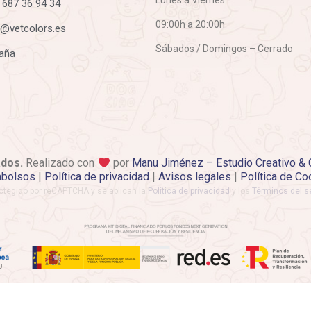
 687 36 94 34
09:00h a 20:00h
o@vetcolors.es
Sábados / Domingos – Cerrado
aña
ados.
Realizado con
por
Manu Jiménez – Estudio Creativo & 
bolsos
|
Política de privacidad
|
Avisos legales
|
Política de Co
rotegido por reCAPTCHA y se aplican la
Política de privacidad
y los
Términos del se