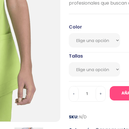
profesionales que buscan c
Color
Tallas
AÑA
SKU:
N/D