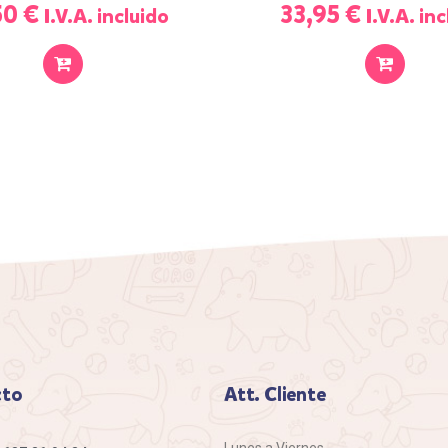
50
€
33,95
€
I.V.A. incluido
I.V.A. in
SELECCIONAR
SEL
OPCIONES
OP
cto
Att. Cliente
Lunes a Viernes