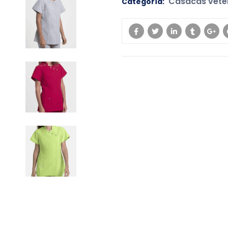
Casacas veter
Categoría: