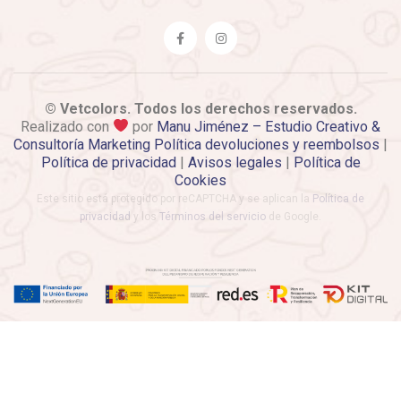
© Vetcolors. Todos los derechos reservados.
Realizado con
por
Manu Jiménez – Estudio Creativo &
Consultoría Marketing
Política devoluciones y reembolsos
|
Política de privacidad
|
Avisos legales
|
Política de
Cookies
Este sitio está protegido por reCAPTCHA y se aplican la
Política de
privacidad
y los
Términos del servicio
de Google.